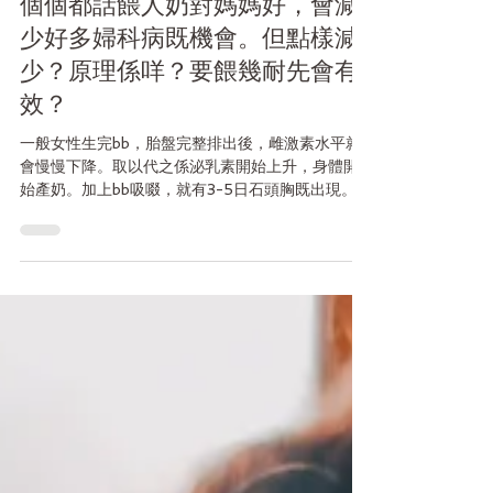
個個都話餵人奶對媽媽好，會減
少好多婦科病既機會。但點樣減
少？原理係咩？要餵幾耐先會有
效？
一般女性生完bb，胎盤完整排出後，雌激素水平就
會慢慢下降。取以代之係泌乳素開始上升，身體開
始產奶。加上bb吸啜，就有3-5日石頭胸既出現。 -
如果唔餵人奶，泌乳素就會慢慢下降，由雌激素再
主導番。 -如果餵人奶，泌乳素就會作為主導既荷爾
蒙，持續供應bb食奶既需要。...