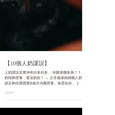
【10個人奶謬誤】
人奶謬誤其實仲有好多好多， 你聽過幾多個？ 1. 人
奶唔夠營養，要加奶粉？ → 正常健康媽媽嘅人奶已
經足夠供應寶寶6個月內嘅營養，無需加添。 2. 人
奶太稀，唔夠飽肚？ → 人奶初段比較水，幫寶寶補
水；後段脂肪高，兩者配合得天衣無縫。 3. 生病時