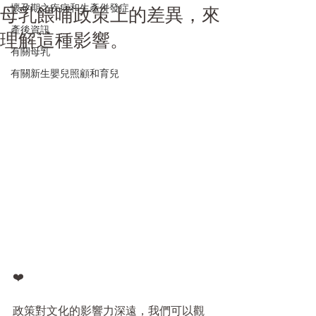
懷孕期之疾病和生產併發症
母乳餵哺政策上的差異，來
產後資訊
理解這種影響。
有關母乳
有關新生嬰兒照顧和育兒
❤️
政策對文化的影響力深遠，我們可以觀