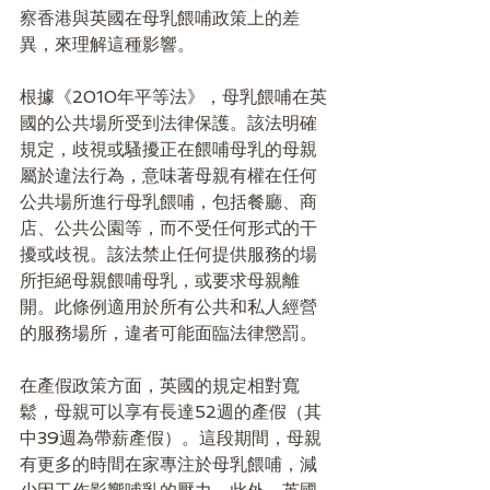
察香港與英國在母乳餵哺政策上的差
異，來理解這種影響。
根據《2010年平等法》，母乳餵哺在英
國的公共場所受到法律保護。該法明確
規定，歧視或騷擾正在餵哺母乳的母親
屬於違法行為，意味著母親有權在任何
公共場所進行母乳餵哺，包括餐廳、商
店、公共公園等，而不受任何形式的干
擾或歧視。該法禁止任何提供服務的場
所拒絕母親餵哺母乳，或要求母親離
開。此條例適用於所有公共和私人經營
的服務場所，違者可能面臨法律懲罰。
在產假政策方面，英國的規定相對寬
鬆，母親可以享有長達52週的產假（其
中39週為帶薪產假）。這段期間，母親
有更多的時間在家專注於母乳餵哺，減