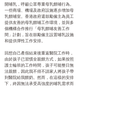
開哺乳，呼籲公眾尊重母乳餵哺行為。
一些商場、機場及政府設施逐步增加母
乳餵哺室。香港政府還鼓勵僱主為員工
提供友善的母乳餵哺工作環境，並與多
個機構合作推行「母乳餵哺友善工作
間」計劃，旨在鼓勵僱主設置哺乳設施
和提供彈性工作安排。
回想自己產假結束後重返醫院工作時，
由於孩子已習慣全親餵方式，如果按照
護士輪班的工作時間，孩子可能整日無
法親餵，因此我不得不請家人將孩子帶
到醫院給我餵奶。然而，在這樣的安排
下，終因無法承受高強度的哺乳需求而
選擇離職照顧孩子。來到英國後，無論
是在餐廳、咖啡廳、育兒班或公園，隨
處可見母親自在地哺乳，甚至不需哺乳
巾。這種從容和安心，是由文化與教育