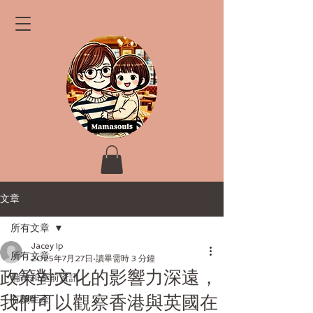
文章
所有文章
Jacey Ip
所有文章
2025年7月27日
讀畢需時 3 分鐘
政策對文化的影響力深遠，
備孕和產前資訊
我們可以觀察香港與英國在
有關生產