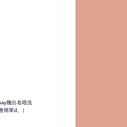
osay幾出名唔洗
揀會簡單d。）