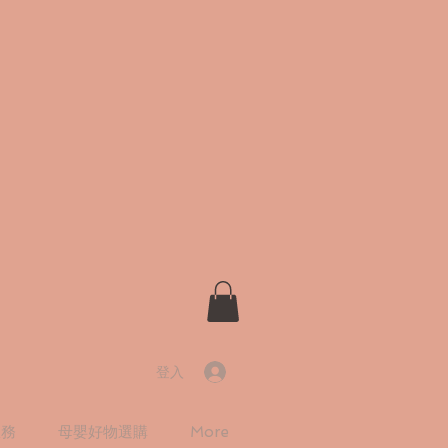
登入
服務
母嬰好物選購
More