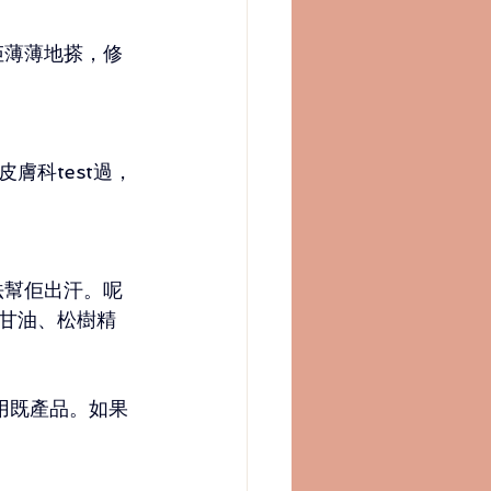
佢薄薄地搽，修
膚科test過，
法幫佢出汗。呢
甘油、松樹精
用既產品。如果