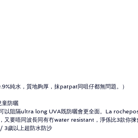
.9%純水，質地夠厚，抹patpat同咀仔都無問題。）
y 兒童防曬
隔ultra long UVA既防曬會更全面。La rochep
要唔同波長同有冇water resistant，淨係比3款你
上/ 3歲以上超防水防沙