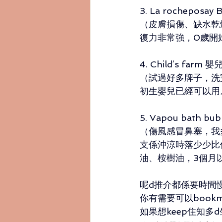
3. La rocheposa
（皮膚損傷、缺水乾
復力非常強，0歲開
4. Child’s fa
（試過好多牌子，洗
初生嬰兒已經可以用
5. Vapou bath bub
（傷風感冒鼻塞，我
支係沖涼時落少少比
油、桉樹油，3個月
呢d推介都係要時間
你有需要可以bookm
如果想keep住知多d