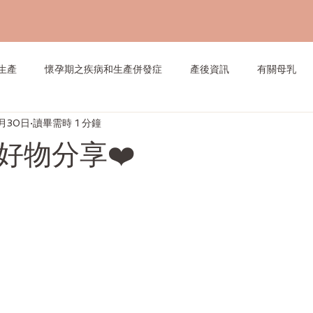
生產
懷孕期之疾病和生產併發症
產後資訊
有關母乳
月30日
讀畢需時 1 分鐘
好物分享❤️