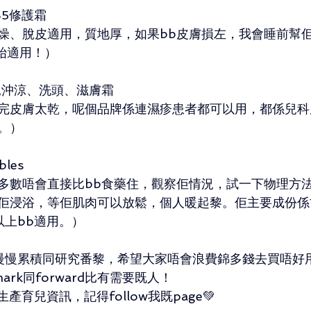
y B5修護霜
燥、脫皮適用，質地厚，如果bb皮膚損左，我會睡前幫
始適用！）
rm 嬰兒沖涼、洗頭、滋膚霜
完皮膚太乾，呢個品牌係連濕疹患者都可以用，都係兒科皮
。）
bles
多數唔會直接比bb食藥住，觀察佢情況，試一下物理方
佢浸浴，等佢肌肉可以放鬆，個人暖起黎。佢主要成份係
以上bb適用。）
慢慢累積同研究番黎，希望大家唔會浪費錦多錢去買唔好
ark同forward比有需要既人！
生產育兒資訊，記得follow我既page💚