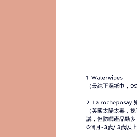
1. Waterwipes
（最純正濕紙巾，99
2. La rocheposa
（英國太陽太毒，揀可以阻
講，但防曬產品勁多，又
6個月-3歲/ 3歲以