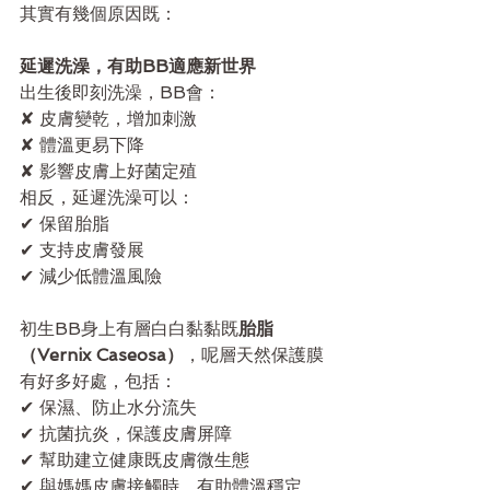
其實有幾個原因既：
延遲洗澡，有助BB適應新世界
出生後即刻洗澡，BB會：
✘ 皮膚變乾，增加刺激
✘ 體溫更易下降
✘ 影響皮膚上好菌定殖
相反，延遲洗澡可以：
✔ 保留胎脂
✔ 支持皮膚發展
✔ 減少低體溫風險
初生BB身上有層白白黏黏既
胎脂
（Vernix Caseosa）
，呢層天然保護膜
有好多好處，包括：
✔ 保濕、防止水分流失
✔ 抗菌抗炎，保護皮膚屏障
✔ 幫助建立健康既皮膚微生態
✔ 與媽媽皮膚接觸時，有助體溫穩定