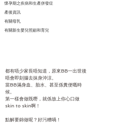
懷孕期之疾病和生產併發症
產後資訊
有關母乳
有關新生嬰兒照顧和育兒
都有唔少家長唔知道，原來BB一出世後
唔會即刻攞去抹身沖涼。
當BB滿身血、胎水、甚至係糞便嘅時
候。
第一樣會做既嘢，就係放上你心口做
skin to skin啊！
點解要錦做呢？好污糟喎！