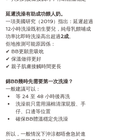
延遲洗澡有助成功餵人奶。
一項美國研究（2019）指出：延遲超過
12小時洗澡既初生嬰兒，純母乳餵哺成
功率比即時洗澡高出超過
2成
。
佢地推測可能原因係：
✔ BB更願意吸吮
✔ 保溫做得更好
✔ 親子肌膚接觸時間更長
錦BB幾時先需要第一次洗澡？
一般建議可以：
等 24 至 48 小時後再洗
洗澡前只需用濕棉清潔屁股、手
仔、口邊等位置
確保BB體溫穩定先洗澡
所以，一般情況下沖涼都唔會急於進