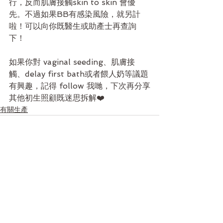
行，反而肌膚接觸skin to skin 會優
先。不過如果BB有感染風險，就另計
啦！可以向你既醫生或助產士再查詢
下！
如果你對 vaginal seeding、肌膚接
觸、delay first bath或者餵人奶等議題
有興趣，記得 follow 我哋，下次再分享
其他初生照顧既迷思拆解❤️
有關生產
查看全部
最新文章