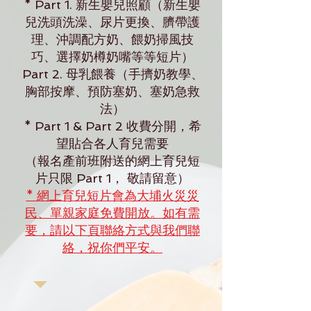
* Part 1. 新生嬰兒照顧（新生嬰
兒洗頭洗澡、尿片更換、臍帶護
理、沖調配方奶、餵奶掃風技
巧、選擇奶樽奶嘴等等短片）
Part 2. 母乳餵養（手擠奶教學、
胸部按摩、預防塞奶、塞奶急救
法）
​* Part 1 & Part 2 收費分開，希
望貼合各人育兒需要
（報名產前班附送的網上育兒短
片只限 Part 1， 敬請留意）
* 網上育兒短片會為大埔火災災
民、單親家庭免費開放。如有需
要，請以下頁聯絡方式與我們聯
絡，祝你們平安。